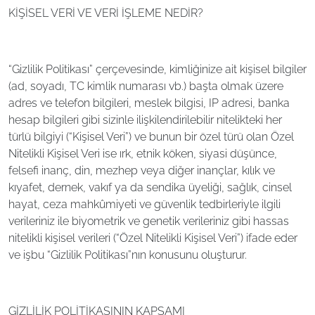
KİŞİSEL VERİ VE VERİ İŞLEME NEDİR?
“Gizlilik Politikası” çerçevesinde, kimliğinize ait kişisel bilgiler
(ad, soyadı, TC kimlik numarası vb.) başta olmak üzere
adres ve telefon bilgileri, meslek bilgisi, IP adresi, banka
hesap bilgileri gibi sizinle ilişkilendirilebilir nitelikteki her
türlü bilgiyi (“Kişisel Veri”) ve bunun bir özel türü olan Özel
Nitelikli Kişisel Veri ise ırk, etnik köken, siyasi düşünce,
felsefi inanç, din, mezhep veya diğer inançlar, kılık ve
kıyafet, dernek, vakıf ya da sendika üyeliği, sağlık, cinsel
hayat, ceza mahkûmiyeti ve güvenlik tedbirleriyle ilgili
verileriniz ile biyometrik ve genetik verileriniz gibi hassas
nitelikli kişisel verileri (“Özel Nitelikli Kişisel Veri”) ifade eder
ve işbu “Gizlilik Politikası”nın konusunu oluşturur.
GİZLİLİK POLİTİKASININ KAPSAMI