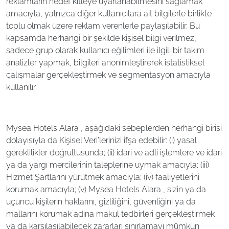
reklamların hedef kitleye uyarlanabilmesini sağlamak
amacıyla, yalnızca diğer kullanıcılara ait bilgilerle birlikte
toplu olmak üzere reklam verenlerle paylaşılabilir. Bu
kapsamda herhangi bir şekilde kişisel bilgi verilmez,
sadece grup olarak kullanıcı eğilimleri ile ilgili bir takım
analizler yapmak, bilgileri anonimleştirerek istatistiksel
çalışmalar gerçekleştirmek ve segmentasyon amacıyla
kullanılır.
Mysea Hotels Alara , aşağıdaki sebeplerden herhangi birisi
dolayısıyla da Kişisel Veri’lerinizi ifşa edebilir: (i) yasal
gereklilikler doğrultusunda; (ii) idari ve adli işlemlere ve idari
ya da yargı mercilerinin taleplerine uymak amacıyla; (iii)
Hizmet Şartlarını yürütmek amacıyla; (iv) faaliyetlerini
korumak amacıyla; (v) Mysea Hotels Alara , sizin ya da
üçüncü kişilerin haklarını, gizliliğini, güvenliğini ya da
mallarını korumak adına makul tedbirleri gerçekleştirmek
ya da karşılaşılabilecek zararları sınırlamayı mümkün