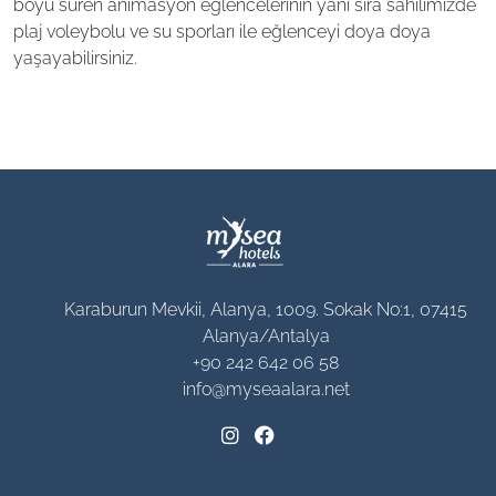
boyu süren animasyon eğlencelerinin yanı sıra sahilimizde
plaj voleybolu ve su sporları ile eğlenceyi doya doya
yaşayabilirsiniz.
Karaburun Mevkii, Alanya, 1009. Sokak No:1, 07415
Alanya/Antalya
+90 242 642 06 58
info@myseaalara.net