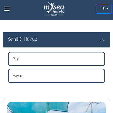
TR
Sahil & Havuz
Plaj
Havuz